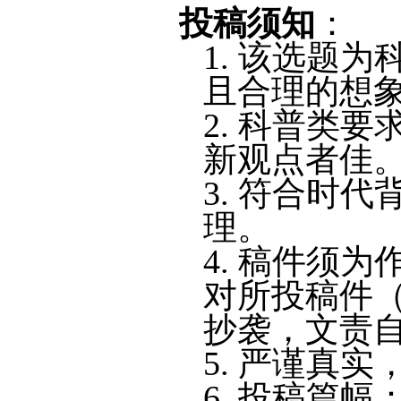
投稿须知
：
1.
该选题为
且合理的想
2.
科普类要
新观点者佳
3.
符合时代
理。
4.
稿件须为
对所投稿件
抄袭，文责
5.
严谨真实
6.
投稿篇幅：